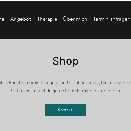
me
Angebot
Therapie
Über mich
Termin anfragen
Shop
pilze, Bachblütenmischungen und Notfallprodukte, hier direkt best
Bei Fragen kannst du gerne Kontakt mit mir aufnehmen.
Kontakt