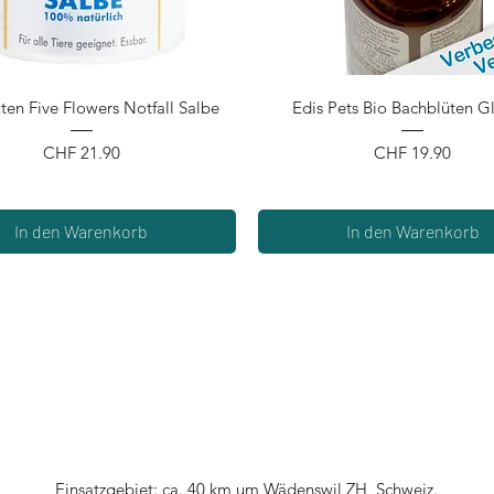
Schnellansicht
Schnellansicht
ten Five Flowers Notfall Salbe
Edis Pets Bio Bachblüten G
Preis
Preis
CHF 21.90
CHF 19.90
In den Warenkorb
In den Warenkorb
Einsatzgebiet: ca. 40 km um Wädenswil ZH, Schweiz.