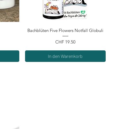
Schnellansicht
Bachblüten Five Flowers Notfall Globuli
Preis
CHF 19.50
In den Warenkorb