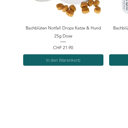
Schnellansicht
Bachblüten Notfall Drops Katze & Hund
Bachblü
25g Dose
Preis
CHF 21.90
In den Warenkorb