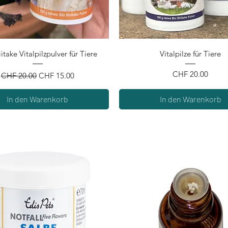
Schnellansicht
Schnellansicht
itake Vitalpilzpulver für Tiere
Vitalpilze für Tiere
Standardpreis
Sale-Preis
Preis
CHF 20.00
CHF 20.00
CHF 15.00
In den Warenkorb
In den Warenkorb