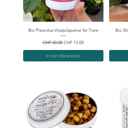
Schnellansicht
Bio Pleurotus Vitalpilzpulver für Tiere
Bio Shi
Standardpreis
Sale-Preis
CHF 20.00
CHF 15.00
In den Warenkorb