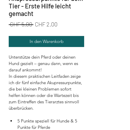
Tier - Erste Hilfe leicht
gemacht
Standardpreis
Sale-
 CHF 5.00 
CHF 2.00
Preis
In den Warenkorb
Unterstütze dein Pferd oder deinen 
Hund gezielt – genau dann, wenn es 
darauf ankommt!
In diesem praktischen Leitfaden zeige 
ich dir fünf einfache Akupressurpunkte, 
die bei kleinen Problemen sofort 
helfen können oder die Wartezeit bis 
zum Eintreffen des Tierarztes sinnvoll 
überbrücken.
5 Punkte speziell für Hunde & 5 
Punkte für Pferde