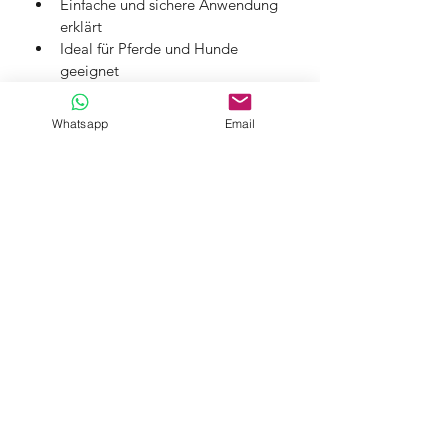
Einfache und sichere Anwendung 
erklärt
Ideal für Pferde und Hunde 
geeignet
➔ Hol dir jetzt dein praktisches Wissen 
Whatsapp
Email
für alle Fälle! - Dein Tier wird es dir 
danken.
Hinweis:
 Bei Unsicherheiten oder 
Fragen kannst du mich jederzeit 
unverbindlich kontaktieren.
Einsatzgebiet: ca. 40 km um Wädenswil ZH, Schweiz.
Fernbehandlung: ganze Schweiz.
Downloads