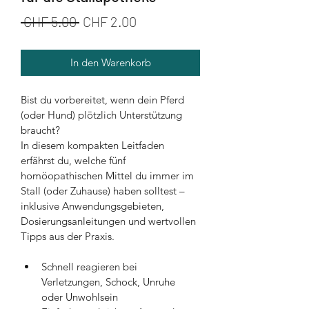
Standardpreis
Sale-
 CHF 5.00 
CHF 2.00
Preis
In den Warenkorb
Bist du vorbereitet, wenn dein Pferd 
(oder Hund) plötzlich Unterstützung 
braucht?
In diesem kompakten Leitfaden 
erfährst du, welche fünf 
homöopathischen Mittel du immer im 
Stall (oder Zuhause) haben solltest – 
inklusive Anwendungsgebieten, 
Dosierungsanleitungen und wertvollen 
Tipps aus der Praxis.
Schnell reagieren bei 
Verletzungen, Schock, Unruhe 
oder Unwohlsein