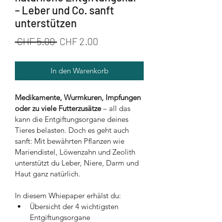
– Leber und Co. sanft
unterstützen
Standardpreis
Sale-
 CHF 5.00 
CHF 2.00
Preis
In den Warenkorb
Medikamente, Wurmkuren, Impfungen 
oder zu viele Futterzusätze
 – all das 
kann die Entgiftungsorgane deines 
Tieres belasten. Doch es geht auch 
sanft: Mit bewährten Pflanzen wie 
Mariendistel, Löwenzahn und Zeolith 
unterstützt du Leber, Niere, Darm und 
Haut ganz natürlich.
In diesem Whiepaper erhälst du:
Übersicht der 4 wichtigsten 
Entgiftungsorgane