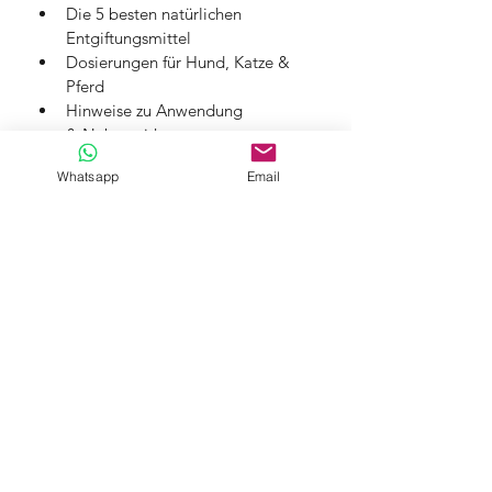
Die 5 besten natürlichen 
Entgiftungsmittel
Dosierungen für Hund, Katze & 
Pferd
Hinweise zu Anwendung 
& Nebenwirkungen
Whatsapp
Email
➔ Jetzt deinem Tier eine sanfte 
Entgiftung ermöglichen
Hinweis: 
Bei Fragen oder 
Unsicherheiten stehe ich dir jederzeit 
gerne unverbindlich zur Verfügung.
Einsatzgebiet: ca. 40 km um Wädenswil ZH, Schweiz.
Fernbehandlung: ganze Schweiz.